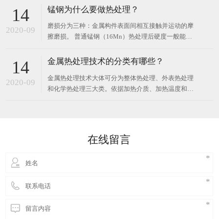
则为淬火过热组织。形成原因可能是淬火加热温度过
锰钢为什么要做热处理？
14
高或加热保温时间太长造成的全面过热；也可能是因
磨损分为三种：金属构件表面间相互接触并运动的摩
原始组织带状碳化物严重，在两带之间的低碳区形成
2020-09
擦磨损。 普通锰钢（16Mn）热处理后硬度一般能达
局部马氏体
到6或7以上锰钢是一种高强度的抗磨钢；其它金属或
非金属物料打击金属表面的磨料磨损和流动气体或液
金属热处理技术的分类有哪些？
14
体与金属接触导致的冲蚀磨损，破坏形式以磨损消耗
金属热处理技术大体可分为整体热处理、外表热处理
为主、变形，主要用于需要承受冲击，材料本身和工
2020-09
和化学热处理三大类。依据加热介质、加热温度和冷
况条件
却办法的不一样，每一大类又可区分为若干不一样的
热处理技术。同一种金属选用不一样的热处理技术，
可取得不一样的安排，然后具有不一样的功能。钢铁
是工业上运用最广的金属，并且钢铁显微安排也最为
在线留言
杂乱，因而钢铁热处理