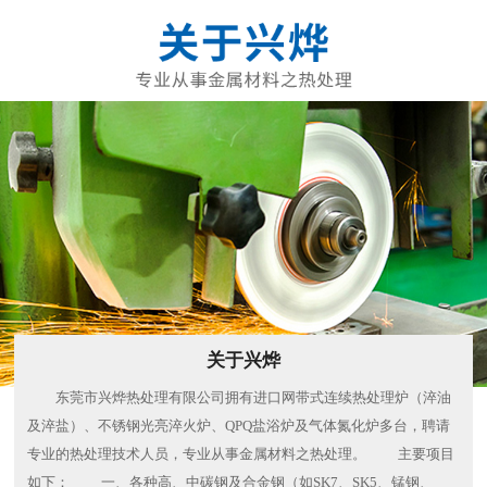
关于兴烨
东莞市兴烨热处理有限公司拥有进口网带式连续热处理炉（淬油
及淬盐）、不锈钢光亮淬火炉、QPQ盐浴炉及气体氮化炉多台，聘请
专业的热处理技术人员，专业从事金属材料之热处理。 主要项目
如下： 一、各种高、中碳钢及合金钢（如SK7、SK5、锰钢、