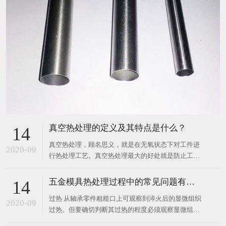
真空热处理的定义及其特点是什么？
14
真空热处理，顾名思义，就是在无氧状态下对工件进
2020-09
行热处理工艺。真空热处理最大的好处就是防止工件
氧化，脱碳。克服普通热处理固有的缺陷。 真空热处
理从诞生到目前，受到了快速发展。接踵泛起了气
五金模具热处理过程中的常见问题有哪些？
14
淬，油淬，水淬等不同的真空热处理形式，同时还泛
过热 从轴承零件粗糙口上可观察到淬火后的显微组织
起了真空渗碳，渗氮、渗硼以及连续真空热处理等技
2020-09
过热。但要确切判断其过热的程度必须观察显微组
术。真空热处理
织。若在GCr15钢的淬火组织中出现粗针状马氏体，