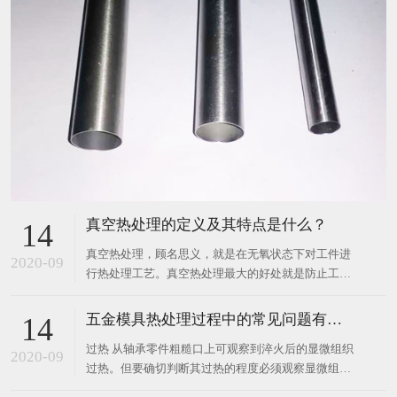
真空热处理的定义及其特点是什么？
14
真空热处理，顾名思义，就是在无氧状态下对工件进
2020-09
行热处理工艺。真空热处理最大的好处就是防止工件
氧化，脱碳。克服普通热处理固有的缺陷。 真空热处
理从诞生到目前，受到了快速发展。接踵泛起了气
五金模具热处理过程中的常见问题有哪些？
14
淬，油淬，水淬等不同的真空热处理形式，同时还泛
过热 从轴承零件粗糙口上可观察到淬火后的显微组织
起了真空渗碳，渗氮、渗硼以及连续真空热处理等技
2020-09
过热。但要确切判断其过热的程度必须观察显微组
术。真空热处理
织。若在GCr15钢的淬火组织中出现粗针状马氏体，