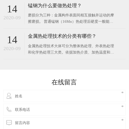
则为淬火过热组织。形成原因可能是淬火加热温度过
锰钢为什么要做热处理？
14
高或加热保温时间太长造成的全面过热；也可能是因
磨损分为三种：金属构件表面间相互接触并运动的摩
原始组织带状碳化物严重，在两带之间的低碳区形成
2020-09
擦磨损。 普通锰钢（16Mn）热处理后硬度一般能达
局部马氏体
到6或7以上锰钢是一种高强度的抗磨钢；其它金属或
非金属物料打击金属表面的磨料磨损和流动气体或液
金属热处理技术的分类有哪些？
14
体与金属接触导致的冲蚀磨损，破坏形式以磨损消耗
金属热处理技术大体可分为整体热处理、外表热处理
为主、变形，主要用于需要承受冲击，材料本身和工
2020-09
和化学热处理三大类。依据加热介质、加热温度和冷
况条件
却办法的不一样，每一大类又可区分为若干不一样的
热处理技术。同一种金属选用不一样的热处理技术，
可取得不一样的安排，然后具有不一样的功能。钢铁
是工业上运用最广的金属，并且钢铁显微安排也最为
在线留言
杂乱，因而钢铁热处理