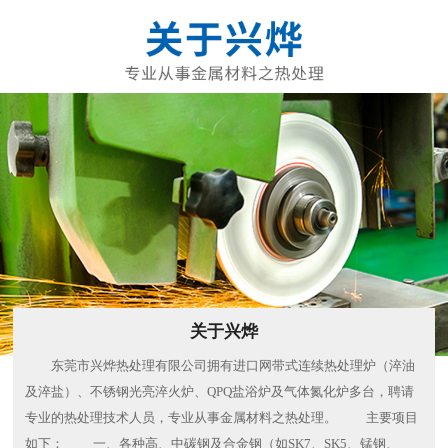
关于兴烨
东莞市兴烨热处理有限公司拥有进口网带式连续热处理炉（淬油
及淬盐）、不锈钢光亮淬火炉、QPQ盐浴炉及气体氮化炉多台，聘请
专业的热处理技术人员，专业从事金属材料之热处理。 主要项目
如下： 一、各种高、中碳钢及合金钢（如SK7、SK5、锰钢、