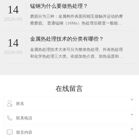
则为淬火过热组织。形成原因可能是淬火加热温度过
锰钢为什么要做热处理？
14
高或加热保温时间太长造成的全面过热；也可能是因
磨损分为三种：金属构件表面间相互接触并运动的摩
原始组织带状碳化物严重，在两带之间的低碳区形成
2020-09
擦磨损。 普通锰钢（16Mn）热处理后硬度一般能达
局部马氏体
到6或7以上锰钢是一种高强度的抗磨钢；其它金属或
非金属物料打击金属表面的磨料磨损和流动气体或液
金属热处理技术的分类有哪些？
14
体与金属接触导致的冲蚀磨损，破坏形式以磨损消耗
金属热处理技术大体可分为整体热处理、外表热处理
为主、变形，主要用于需要承受冲击，材料本身和工
2020-09
和化学热处理三大类。依据加热介质、加热温度和冷
况条件
却办法的不一样，每一大类又可区分为若干不一样的
热处理技术。同一种金属选用不一样的热处理技术，
可取得不一样的安排，然后具有不一样的功能。钢铁
是工业上运用最广的金属，并且钢铁显微安排也最为
在线留言
杂乱，因而钢铁热处理