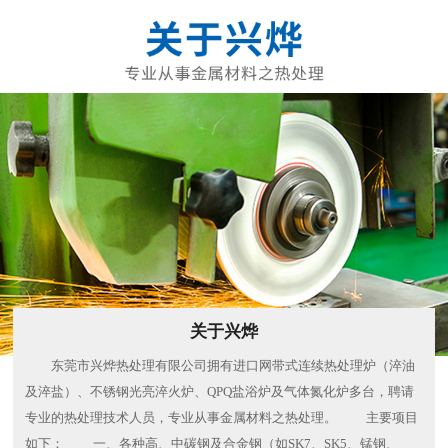
关于兴烨
东莞市兴烨热处理有限公司拥有进口网带式连续热处理炉（淬油
及淬盐）、不锈钢光亮淬火炉、QPQ盐浴炉及气体氮化炉多台，聘请
专业的热处理技术人员，专业从事金属材料之热处理。 主要项目
如下： 一、各种高、中碳钢及合金钢（如SK7、SK5、锰钢、