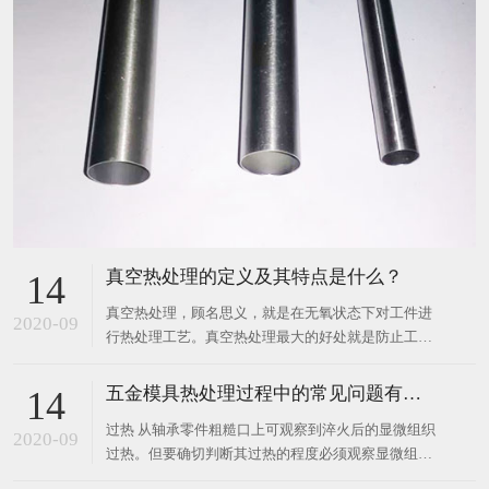
真空热处理的定义及其特点是什么？
14
真空热处理，顾名思义，就是在无氧状态下对工件进
2020-09
行热处理工艺。真空热处理最大的好处就是防止工件
氧化，脱碳。克服普通热处理固有的缺陷。 真空热处
理从诞生到目前，受到了快速发展。接踵泛起了气
五金模具热处理过程中的常见问题有哪些？
14
淬，油淬，水淬等不同的真空热处理形式，同时还泛
过热 从轴承零件粗糙口上可观察到淬火后的显微组织
起了真空渗碳，渗氮、渗硼以及连续真空热处理等技
2020-09
过热。但要确切判断其过热的程度必须观察显微组
术。真空热处理
织。若在GCr15钢的淬火组织中出现粗针状马氏体，