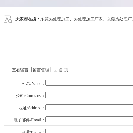
大家都在搜：
东莞热处理加工
、
热处理加工厂家
、
东莞热处理厂
查看留言
║
留言管理
║
回 首 页
姓名/Name：
公司/Company：
地址/Address：
电子邮件/Email：
电话/Phone：