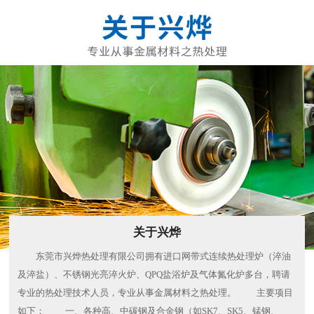
关于兴烨
东莞市兴烨热处理有限公司拥有进口网带式连续热处理炉（淬油
及淬盐）、不锈钢光亮淬火炉、QPQ盐浴炉及气体氮化炉多台，聘请
专业的热处理技术人员，专业从事金属材料之热处理。 主要项目
如下： 一、各种高、中碳钢及合金钢（如SK7、SK5、锰钢、