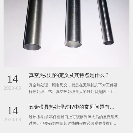
真空热处理的定义及其特点是什么？
14
真空热处理，顾名思义，就是在无氧状态下对工件进
2020-09
行热处理工艺。真空热处理最大的好处就是防止工件
氧化，脱碳。克服普通热处理固有的缺陷。 真空热处
理从诞生到目前，受到了快速发展。接踵泛起了气
五金模具热处理过程中的常见问题有哪些？
14
淬，油淬，水淬等不同的真空热处理形式，同时还泛
过热 从轴承零件粗糙口上可观察到淬火后的显微组织
起了真空渗碳，渗氮、渗硼以及连续真空热处理等技
2020-09
过热。但要确切判断其过热的程度必须观察显微组
术。真空热处理
织。若在GCr15钢的淬火组织中出现粗针状马氏体，