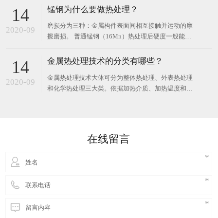
则为淬火过热组织。形成原因可能是淬火加热温度过
锰钢为什么要做热处理？
14
高或加热保温时间太长造成的全面过热；也可能是因
磨损分为三种：金属构件表面间相互接触并运动的摩
原始组织带状碳化物严重，在两带之间的低碳区形成
2020-09
擦磨损。 普通锰钢（16Mn）热处理后硬度一般能达
局部马氏体
到6或7以上锰钢是一种高强度的抗磨钢；其它金属或
非金属物料打击金属表面的磨料磨损和流动气体或液
金属热处理技术的分类有哪些？
14
体与金属接触导致的冲蚀磨损，破坏形式以磨损消耗
金属热处理技术大体可分为整体热处理、外表热处理
为主、变形，主要用于需要承受冲击，材料本身和工
2020-09
和化学热处理三大类。依据加热介质、加热温度和冷
况条件
却办法的不一样，每一大类又可区分为若干不一样的
热处理技术。同一种金属选用不一样的热处理技术，
可取得不一样的安排，然后具有不一样的功能。钢铁
是工业上运用最广的金属，并且钢铁显微安排也最为
在线留言
杂乱，因而钢铁热处理