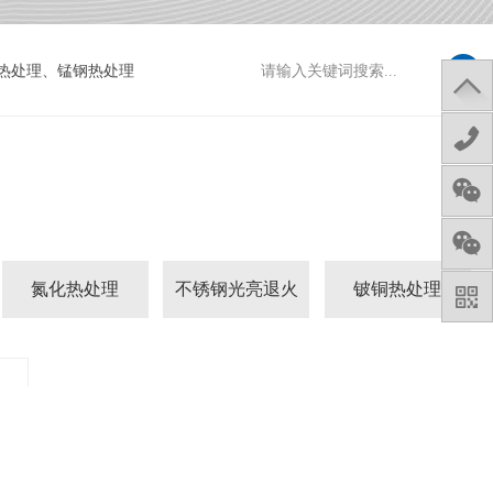
热处理
、
锰钢热处理
13
12
29
氮化热处理
不锈钢光亮退火
铍铜热处理